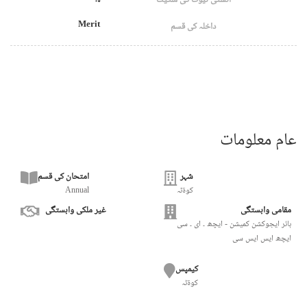
Merit
داخلہ کی قسم
عام معلومات
شہر
امتحان کی قسم
کوۃٹہ
Annual
مقامی وابستگی
غیر ملکی وابستگی
ہائر ایجوکشن کمیشن - ایچھ ۔ ای ۔ سی
ایچھ ایس ایس سی
کیمپس
کوۃٹہ