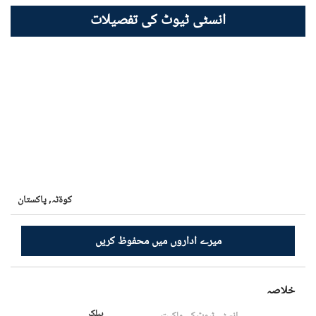
انسٹی ٹیوٹ کی تفصیلات
کوۃٹہ,
پاکستان
میرے اداروں میں محفوظ کریں
خلاصہ
پبلک
انسٹی ٹیوٹ کی ملکیت