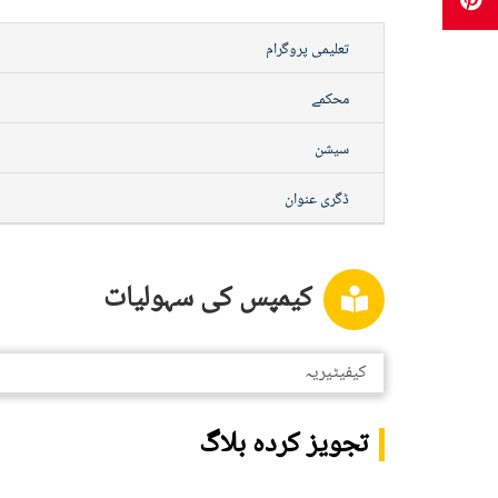
تعلیمی پروگرام
محکمے
سیشن
ڈگری عنوان
کیمپس کی سہولیات
کیفیٹیریہ
تجویز کردہ بلاگ