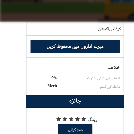
کوۃٹہ,
پاکستان
میرے اداروں میں محفوظ کریں
خلاصہ
پبلک
انسٹی ٹیوٹ کی ملکیت
Merit
داخلہ کی قسم
جائزہ
ریٹنگ
جمع کرائیں