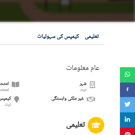
تعلیمی
کیمپس کی سہولیات
عام معلومات
شہر
امتحا
کوۃٹہ
Annual
غیر ملکی وابستگی
کیمپس
کوۃٹہ
تعلیمی