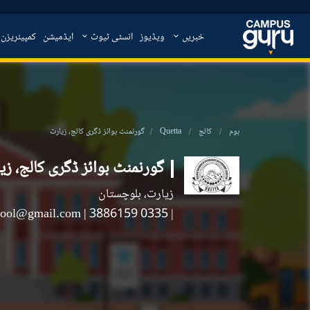
خبریں
ویڈیوز
انسٹی ٹیوٹ
ایڈمیشن
کمپیئریزن
ہوم
کالج
Quetta
گورنمنٹ بوائز ڈگری کالج، زیارت
گورنمنٹ بوائز ڈگری کالج، زی
زیارت، بلوچستان
hool@gmail.com
|
| 0335 3886159