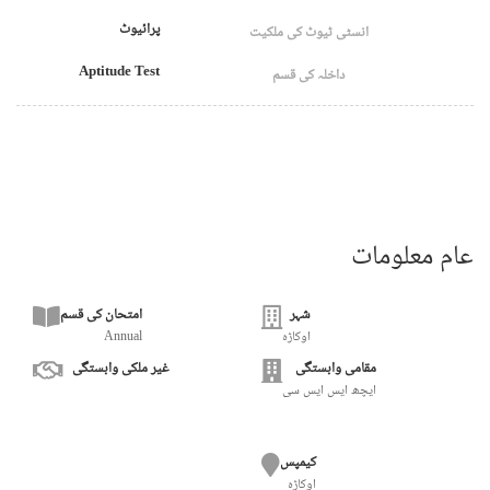
پرائیوٹ
انسٹی ٹیوٹ کی ملکیت
Aptitude Test
داخلہ کی قسم
عام معلومات
شہر
امتحان کی قسم
اوکاڑہ
Annual
مقامی وابستگی
غیر ملکی وابستگی
ایچھ ایس ایس سی
کیمپس
اوکاڑہ