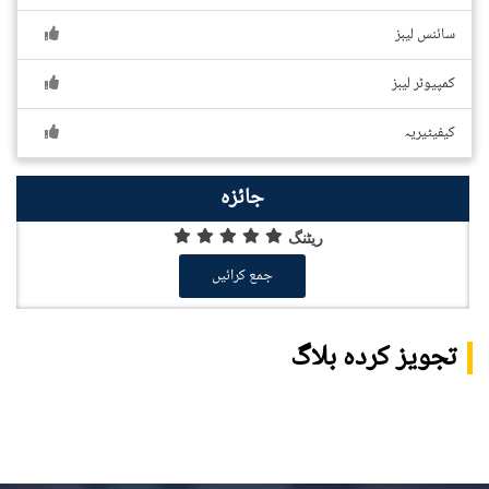
سائنس لیبز
کمپیوٹر لیبز
کیفیٹیریہ
جائزہ
ریٹنگ
جمع کرائیں
تجویز کردہ بلاگ