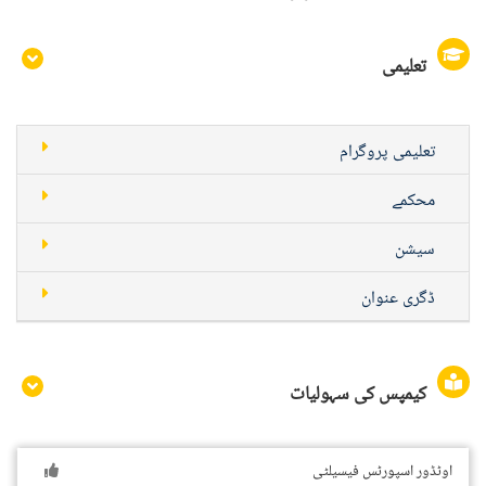
تعلیمی
تعلیمی پروگرام
محکمے
سیشن
ڈگری عنوان
کیمپس کی سہولیات
اوٹڈور اسپورٹس فیسیلٹی