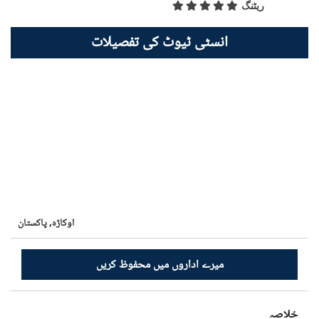
ریٹنگ
انسٹی ٹیوٹ کی تفصیلات
اوکاڑہ,
پاکستان
میرے اداروں میں محفوظ کریں
خلاصہ