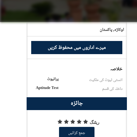
اوکاڑہ,
پاکستان
میرے اداروں میں محفوظ کریں
خلاصہ
پرائیوٹ
انسٹی ٹیوٹ کی ملکیت
Aptitude Test
داخلہ کی قسم
جائزہ
ریٹنگ
جمع کرائیں