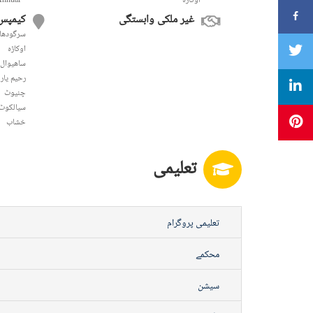
اوکاڑہ
Annual
غیر ملکی وابستگی
کیمپس
سرگودھا
اوکاڑہ
ساھیوال
رحیم یار
چنیوٹ
سیالکوٹ
خشاب
تعلیمی
تعلیمی پروگرام
محکمے
سیشن