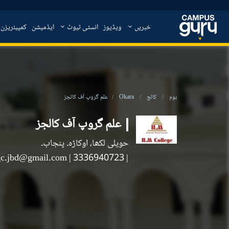
خبریں
ویڈیوز
انسٹی ٹیوٹ
ایڈمیشن
کمپیئریزن
ہوم
کالج
Okara
علم گروپ آف کالجز
علم گروپ آف کالجز
حویلی لکھا، اوکاڑہ۔ پنجاب۔
gc.jbd@gmail.com
|
| 3336940723