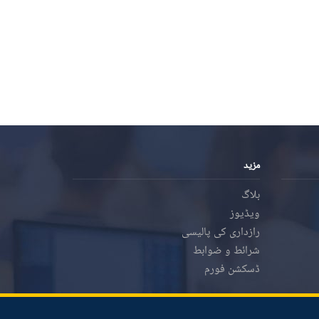
مزید
بلاگ
ویڈیوز
رازداری کی پالیسی
شرائط و ضوابط
ڈسکشن فورم