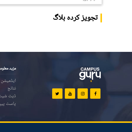
تجویز کردہ بلاگ
مزید معلوم
ایڈمیشن
نتائج
ڈیٹ شیٹ
پاسٹ پیپ