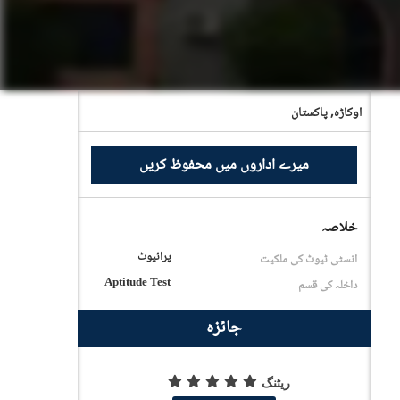
اوکاڑہ,
پاکستان
میرے اداروں میں محفوظ کریں
خلاصہ
پرائیوٹ
انسٹی ٹیوٹ کی ملکیت
Aptitude Test
داخلہ کی قسم
جائزہ
ریٹنگ