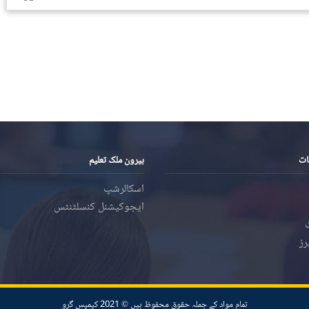
ات
بیرون ملک تعلیم
اسکالرشپ
ایجوکیشنل کنسلٹنٹس
رز
تمام مواد کے جملہ حقوق محفوظ ہیں ©️ 2021 کیمپس گرو