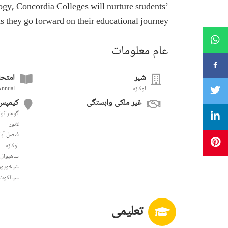
gogy, Concordia Colleges will nurture students’
 as they go forward on their educational journey.
عام معلومات
شہر
امتحا
Annual
اوکاڑہ
غیر ملکی وابستگی
کیمپس
گوجرانوا
لاہور
فيصل آبا
اوکاڑہ
ساھیوال
شیخوپور
سیالکوٹ
تعلیمی