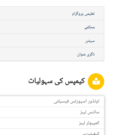
تعلیمی پروگرام
محکمے
سیشن
ڈگری عنوان
کیمپس کی سہولیات
اوٹڈور اسپورٹس فیسیلٹی
سائنس لیبز
کمپیوٹر لیبز
کیفیٹیریہ