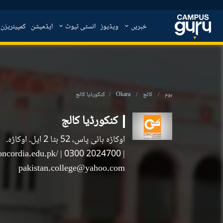
خبریں
ویڈیوز
انسٹی ٹیوٹ
ایڈمیشن
کمپیئریزن
کنکورڈیا کالج
Okara
کالج
ہوم
کنکورڈیا کالج
اوکاڑہ بائی پاس، 52 بٹا 2 ایل۔ اوکاڑہ۔
oncordia.edu.pk/
| 0300 2024700
|
pakistan.college@yahoo.com