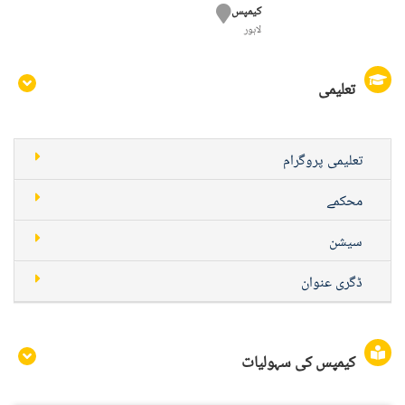
کیمپس
لاہور
تعلیمی
تعلیمی پروگرام
محکمے
سیشن
ڈگری عنوان
کیمپس کی سہولیات