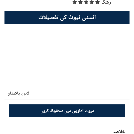
ریٹنگ
انسٹی ٹیوٹ کی تفصیلات
لاہور,
پاکستان
میرے اداروں میں محفوظ کریں
خلاصہ