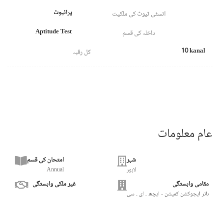
پرائیوٹ
انسٹی ٹیوٹ کی ملکیت
Aptitude Test
داخلہ کی قسم
10 kanal
کل رقبہ
عام معلومات
شہر
امتحان کی قسم
لاہور
Annual
مقامی وابستگی
غیر ملکی وابستگی
ہائر ایجوکشن کمیشن - ایچھ ۔ ای ۔ سی