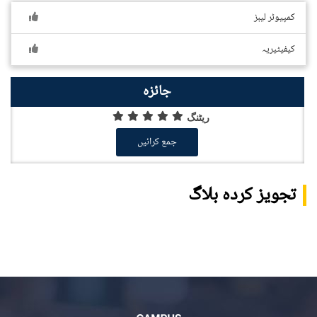
کمپیوٹر لیبز
کیفیٹیریہ
جائزہ
ریٹنگ
جمع کرائیں
تجویز کردہ بلاگ