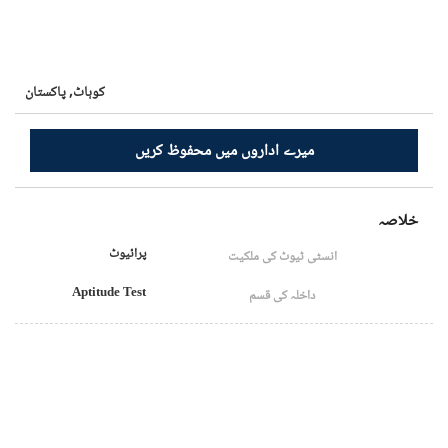
کوہاٹ,
پاکستان
میرے اداروں میں محفوظ کریں
خلاصہ
پرائیوٹ
انسٹی ٹیوٹ کی ملکیت
Aptitude Test
داخلہ کی قسم