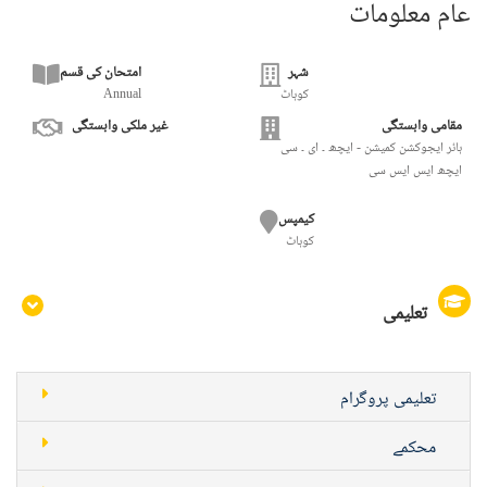
عام معلومات
شہر
امتحان کی قسم
کوہاٹ
Annual
مقامی وابستگی
غیر ملکی وابستگی
ہائر ایجوکشن کمیشن - ایچھ ۔ ای ۔ سی
ایچھ ایس ایس سی
کیمپس
کوہاٹ
تعلیمی
تعلیمی پروگرام
محکمے