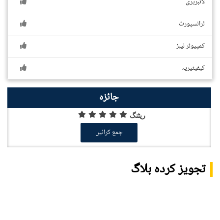
لائبریری
ٹرانسپورٹ
کمپیوٹر لیبز
کیفیٹیریہ
جائزہ
ریٹنگ
جمع کرائیں
تجویز کردہ بلاگ