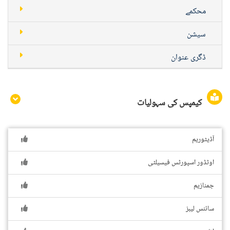
محکمے
سیشن
ڈگری عنوان
کیمپس کی سہولیات
آڈیٹوریم
اوٹڈور اسپورٹس فیسیلٹی
جمنازیم
سائنس لیبز