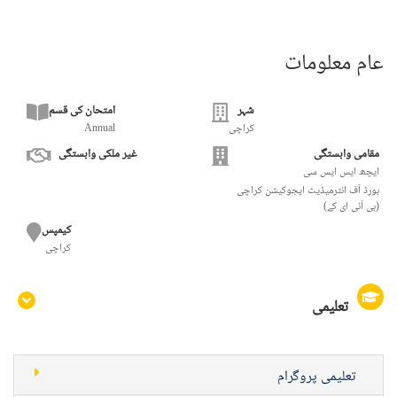
عام معلومات
شہر
امتحان کی قسم
کراچی
Annual
مقامی وابستگی
غیر ملکی وابستگی
ایچھ ایس ایس سی
بورڈ آف انٹرمیڈیٹ ایجوکیشن کراچی
(بی آئی ای کے)
کیمپس
کراچی
تعلیمی
تعلیمی پروگرام