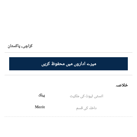
کراچی,
پاکستان
میرے اداروں میں محفوظ کریں
خلاصہ
پبلک
انسٹی ٹیوٹ کی ملکیت
Merit
داخلہ کی قسم