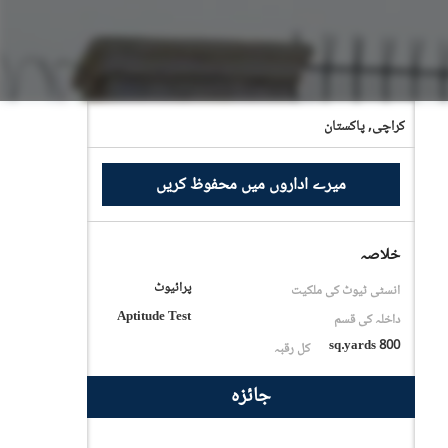
کراچی,
پاکستان
میرے اداروں میں محفوظ کریں
خلاصہ
پرائیوٹ
انسٹی ٹیوٹ کی ملکیت
Aptitude Test
داخلہ کی قسم
800 sq.yards
کل رقبہ
جائزہ