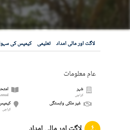
لاگت اور مالی امداد
تعلیمی
کیمپس کی سہول
عام معلومات
شہر
امتحا
کراچی
Annual
غیر ملکی وابستگی
کیمپس
کراچی
لاگت اور مالی امداد