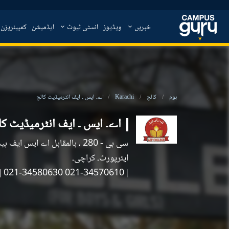
خبریں
ویڈیوز
انسٹی ٹیوٹ
ایڈمیشن
کمپیئریزن
ہوم
کالج
Karachi
اے۔ ایس ۔ ایف انٹرمیڈیٹ کالج
اے۔ ایس ۔ ایف انٹرمیڈیٹ کا
سی بی - 280 ، بالمقابل اے ایس ایف
ایئرپورٹ۔ کراچی۔
|
| 021-34570610 021-34580630