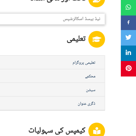
نیڈ بیسڈ اسکالرشپس
تعلیمی
تعلیمی پروگرام
محکمے
سیشن
ڈگری عنوان
کیمپس کی سہولیات