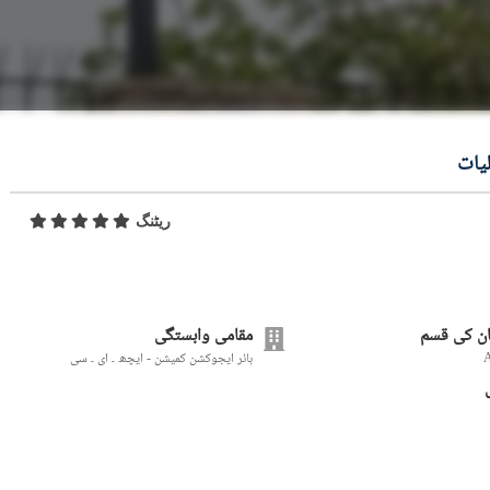
یات
ریٹنگ
ن کی قسم
مقامی وابستگی
ہائر ایجوکشن کمیشن - ایچھ ۔ ای ۔ سی