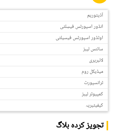
آڈیٹوریم
انڈور اسپورٹس فیسِلٹی
اوٹڈور اسپورٹس فیسیلٹی
سائنس لیبز
لائبریری
میڈیکل روم
ٹرانسپورٹ
کمپیوٹر لیبز
کیفیٹیریہ
تجویز کردہ بلاگ