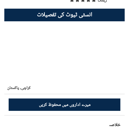
ریٹنگ
انسٹی ٹیوٹ کی تفصیلات
کراچی,
پاکستان
میرے اداروں میں محفوظ کریں
خلاصہ