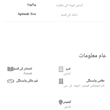
پرائیوٹ
انسٹی ٹیوٹ کی ملکیت
Aptitude Test
داخلہ کی قسم
عام معلومات
شہر
امتحان کی قسم
کراچی
Annual
مقامی وابستگی
غیر ملکی وابستگی
ہائر ایجوکشن کمیشن - ایچھ ۔ ای ۔ سی
کیمپس
کراچی