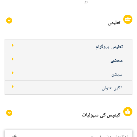
اٹک
تعلیمی
تعلیمی پروگرام
محکمے
سیشن
ڈگری عنوان
کیمپس کی سہولیات