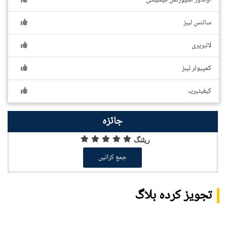
اوٹڈور اسپورٹس فیسیلٹی
سائنس لیبز
لائبریری
کمپیوٹر لیبز
کیفیٹیریہ
جائزہ
ریٹنگ
جمع کرائیں
تجویز کردہ بلاگ