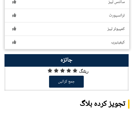
سائنس لیبز
ٹرانسپورٹ
کمپیوٹر لیبز
کیفیٹیریہ
جائزہ
ریٹنگ
جمع کرائیں
تجویز کردہ بلاگ