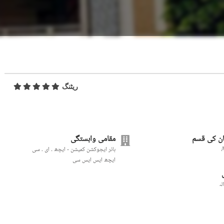
ریٹنگ
ن کی قسم
مقامی وابستگی
ہائر ایجوکشن کمیشن - ایچھ ۔ ای ۔ سی
ایچھ ایس ایس سی
لہ