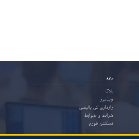
مزید
بلاگ
ویڈیوز
رازداری کی پالیسی
شرائط و ضوابط
ڈسکشن فورم