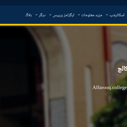
اسکالرشپ
مزید معلومات
ایگزامز پریپس
دیگر
بلاگ
الج
Alfarooq.colle