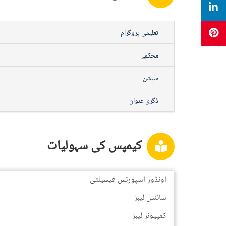
تعلیمی پروگرام
محکمے
سیشن
ڈگری عنوان
کیمپس کی سہولیات
اوٹڈور اسپورٹس فیسیلٹی
سائنس لیبز
کمپیوٹر لیبز