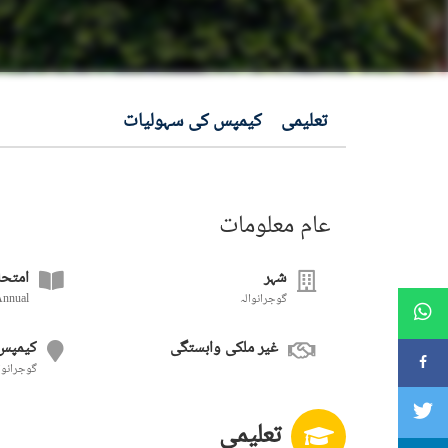
تعلیمی
کیمپس کی سہولیات
عام معلومات
شہر
امتحا
گوجرانوالہ
Annual
غیر ملکی وابستگی
کیمپس
گوجرانوا
تعلیمی