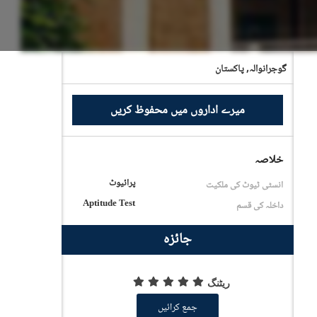
گوجرانوالہ,
پاکستان
میرے اداروں میں محفوظ کریں
خلاصہ
پرائیوٹ
انسٹی ٹیوٹ کی ملکیت
Aptitude Test
داخلہ کی قسم
جائزہ
ریٹنگ
جمع کرائیں