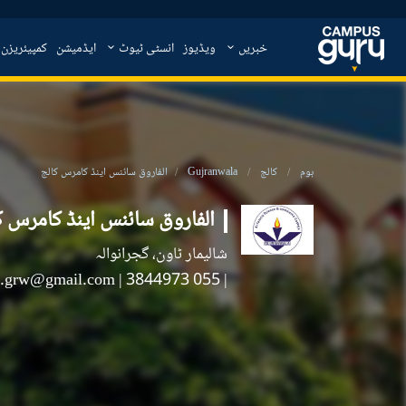
خبریں
ویڈیوز
انسٹی ٹیوٹ
ایڈمیشن
کمپیئریزن
ہوم
کالج
Gujranwala
الفاروق سائنس اینڈ کامرس کالج
الفاروق سائنس اینڈ کامرس ک
شالیمار ٹاون، گجرانوالہ
ge.grw@gmail.com
|
| 055 3844973