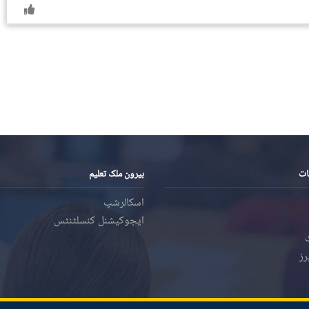
ات
بیرون ملک تعلیم
اسکالرشپ
ایجوکیشنل کنسلٹنٹس
رز