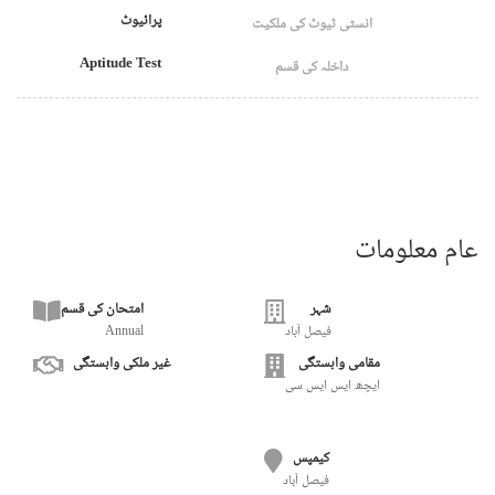
پرائیوٹ
انسٹی ٹیوٹ کی ملکیت
Aptitude Test
داخلہ کی قسم
عام معلومات
شہر
امتحان کی قسم
فيصل آباد
Annual
مقامی وابستگی
غیر ملکی وابستگی
ایچھ ایس ایس سی
کیمپس
فيصل آباد