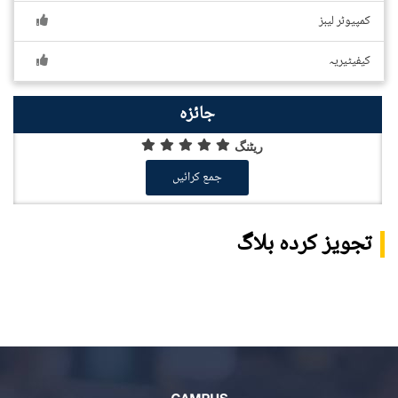
کمپیوٹر لیبز
کیفیٹیریہ
جائزہ
ریٹنگ
جمع کرائیں
تجویز کردہ بلاگ