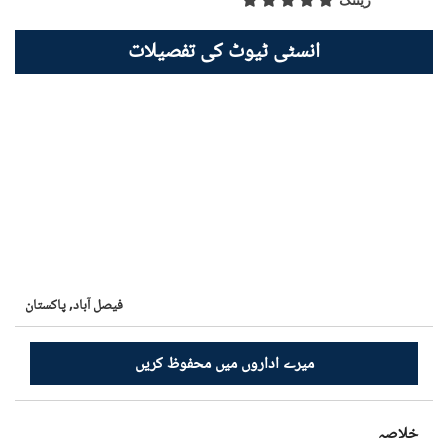
ریٹنگ
انسٹی ٹیوٹ کی تفصیلات
فيصل آباد,
پاکستان
میرے اداروں میں محفوظ کریں
خلاصہ