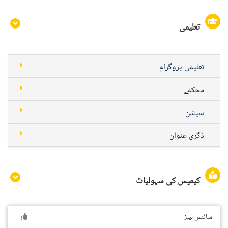
تعلیمی
تعلیمی پروگرام
محکمے
سیشن
ڈگری عنوان
کیمپس کی سہولیات
سائنس لیبز