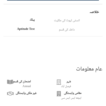
خلاصہ
پبلک
انسٹی ٹیوٹ کی ملکیت
Aptitude Test
داخلہ کی قسم
عام معلومات
شہر
امتحان کی قسم
فيصل آباد
Annual
مقامی وابستگی
غیر ملکی وابستگی
ایچھ ایس ایس سی