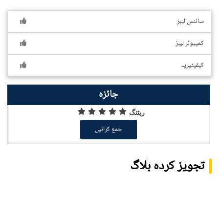
سائنس لیبز
کمپیوٹر لیبز
کیفیٹیریہ
جائزہ
ریٹنگ
جمع کرائیں
تجویز کردہ بلاگ