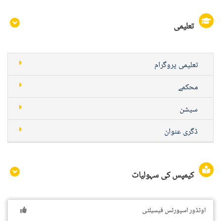
تعلیمی
تعلیمی پروگرام
محکمے
سیشن
ڈگری عنوان
کیمپس کی سہولیات
اوٹڈور اسپورٹس فیسیلٹی