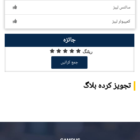
سائنس لیبز
کمپیوٹر لیبز
جائزہ
ریٹنگ
جمع کرائیں
تجویز کردہ بلاگ