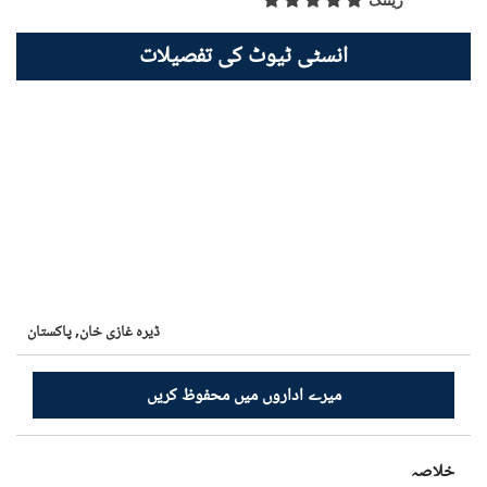
ریٹنگ
انسٹی ٹیوٹ کی تفصیلات
ڈیرہ غازی خان,
پاکستان
میرے اداروں میں محفوظ کریں
خلاصہ