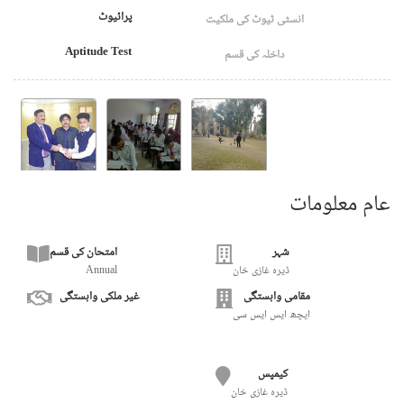
پرائیوٹ
انسٹی ٹیوٹ کی ملکیت
Aptitude Test
داخلہ کی قسم
عام معلومات
شہر
امتحان کی قسم
ڈیرہ غازی خان
Annual
مقامی وابستگی
غیر ملکی وابستگی
ایچھ ایس ایس سی
کیمپس
ڈیرہ غازی خان