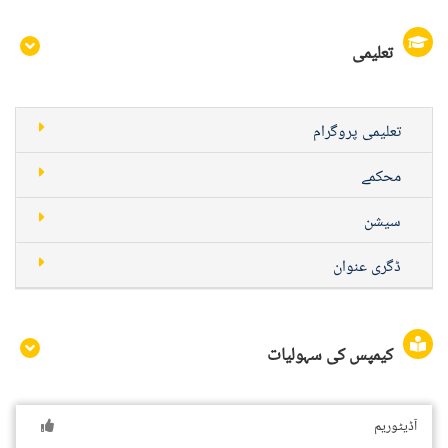
تعلیمی
تعلیمی پروگرام
محکمے
سیشن
ڈگری عنوان
کیمپس کی سہولیات
آڈیٹوریم