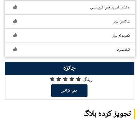
اوٹڈور اسپورٹس فیسیلٹی
سائنس لیبز
کمپیوٹر لیبز
کیفیٹیریہ
جائزہ
ریٹنگ
جمع کرائیں
تجویز کردہ بلاگ