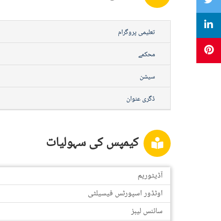
تعلیمی پروگرام
محکمے
سیشن
ڈگری عنوان
کیمپس کی سہولیات
آڈیٹوریم
اوٹڈور اسپورٹس فیسیلٹی
سائنس لیبز