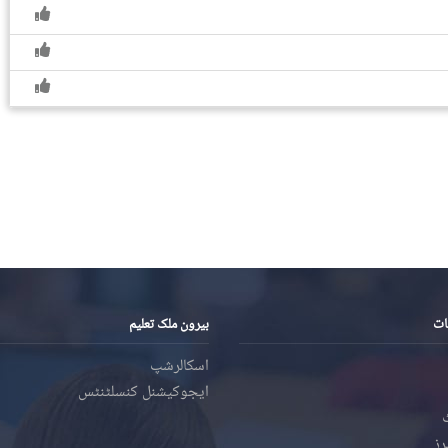
ات
بیرون ملک تعلیم
اسکالرشپ
ایجوکیشنل کنسلٹنٹس
رز