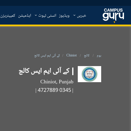
خبریں
ویڈیوز
انسٹی ٹیوٹ
ایڈمیشن
کمپیئریزن
ہوم
کالج
Chiniot
کے آئی ایم ایس کالج
کے آئی ایم ایس کالج
Chiniot, Punjab
|
| 0345 4727889