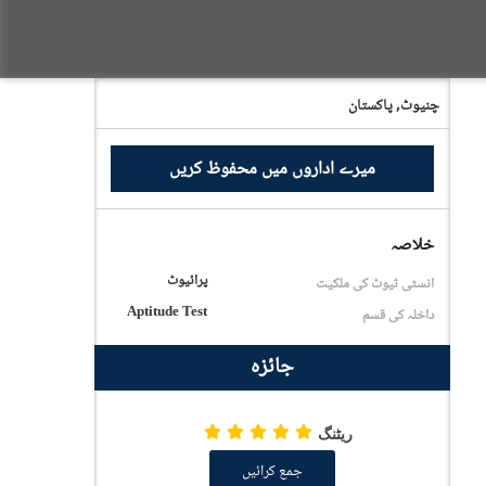
چنیوٹ,
پاکستان
میرے اداروں میں محفوظ کریں
خلاصہ
پرائیوٹ
انسٹی ٹیوٹ کی ملکیت
Aptitude Test
داخلہ کی قسم
جائزہ
ریٹنگ
جمع کرائیں