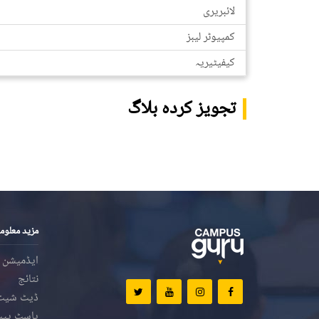
لائبریری
کمپیوٹر لیبز
کیفیٹیریہ
تجویز کردہ بلاگ
مزید معلوم
ایڈمیشن
نتائج
ڈیٹ شیٹ
پاسٹ پیپ