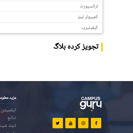
ٹرانسپورٹ
کمپیوٹر لیبز
کیفیٹیریہ
تجویز کردہ بلاگ
مزید معلوم
ایڈمیشن
نتائج
ڈیٹ شیٹ