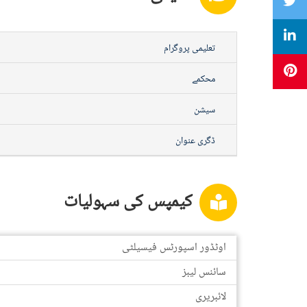
تعلیمی پروگرام
محکمے
سیشن
ڈگری عنوان
کیمپس کی سہولیات
اوٹڈور اسپورٹس فیسیلٹی
سائنس لیبز
لائبریری