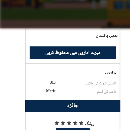
بھمبر,
پاکستان
میرے اداروں میں محفوظ کریں
خلاصہ
پبلک
انسٹی ٹیوٹ کی ملکیت
Merit
داخلہ کی قسم
جائزہ
ریٹنگ