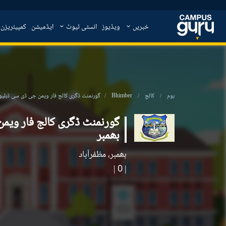
خبریں
ویڈیوز
انسٹی ٹیوٹ
ایڈمیشن
کمپیئریزن
ہوم
کالج
Bhimber
گورنمنٹ ڈگری کالج فار ویمن جی ڈی سی ڈبلیو،
گورنمنٹ ڈگری کالج فار ویم
بھمبر
بھمبر، مظفرآباد
|
| 0