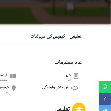
تعلیمی
کیمپس کی سہولیات
عام معلومات
شہر
امتحا
بھمبر
mester
غیر ملکی وابستگی
کیمپس
بھمبر
تعلیمی