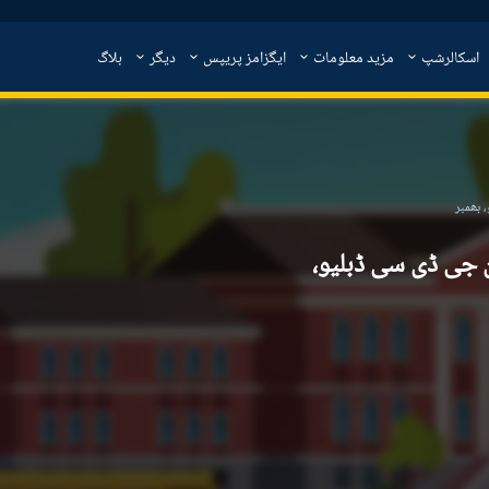
اسکالرشپ
مزید معلومات
ایگزامز پریپس
دیگر
بلاگ
 بھمبر
ن جی ڈی سی ڈبلیو،