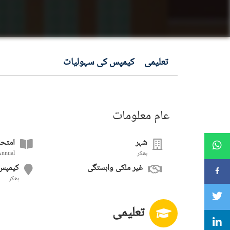
تعلیمی
کیمپس کی سہولیات
عام معلومات
شہر
امتحا
بھکر
Annual
غیر ملکی وابستگی
کیمپس
بھکر
تعلیمی