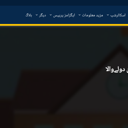
اسکالرشپ
مزید معلومات
ایگزامز پریپس
دیگر
بلاگ
دولےوالا