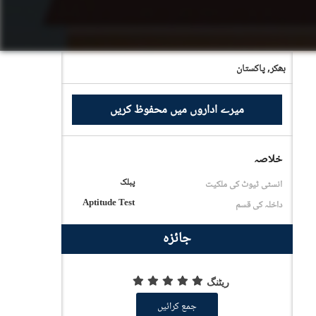
بھکر,
پاکستان
میرے اداروں میں محفوظ کریں
خلاصہ
پبلک
انسٹی ٹیوٹ کی ملکیت
Aptitude Test
داخلہ کی قسم
جائزہ
ریٹنگ
جمع کرائیں