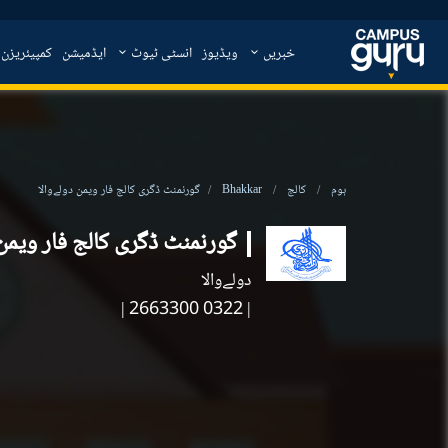
خبریں
ویڈیوز
انسٹی ٹیوٹ
ایڈمیشن
کمپیئریزن
ہوم
کالج
Bhakkar
گورنمنٹ ڈگری کالج فار ویمن دولےوالا
گورنمنٹ ڈگری کالج فار ویمن 
دولےوالا
|
| 0322 2663300