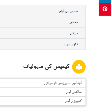
تعلیمی پروگرام
محکمے
سیشن
ڈگری عنوان
کیمپس کی سہولیات
اوٹڈور اسپورٹس فیسیلٹی
سائنس لیبز
کمپیوٹر لیبز