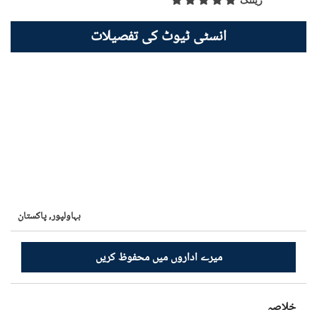
ریٹنگ
انسٹی ٹیوٹ کی تفصیلات
بہاولپور,
پاکستان
میرے اداروں میں محفوظ کریں
خلاصہ