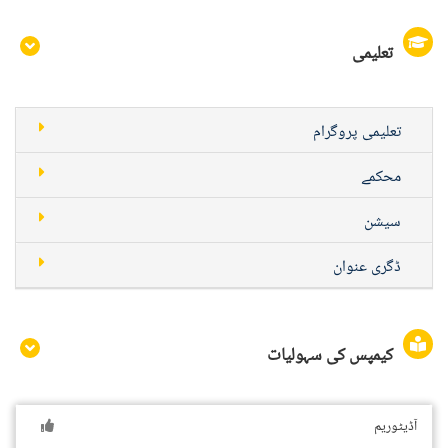
تعلیمی
تعلیمی پروگرام
محکمے
سیشن
ڈگری عنوان
کیمپس کی سہولیات
آڈیٹوریم