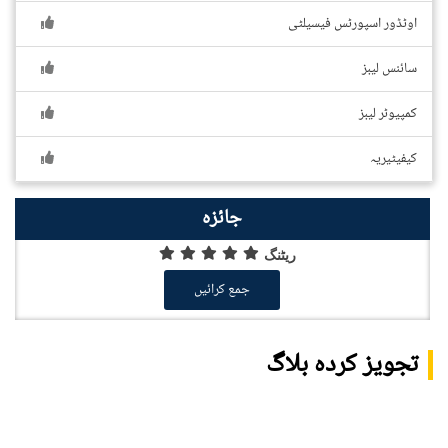
اوٹڈور اسپورٹس فیسیلٹی
سائنس لیبز
کمپیوٹر لیبز
کیفیٹیریہ
جائزہ
ریٹنگ
جمع کرائیں
تجویز کردہ بلاگ