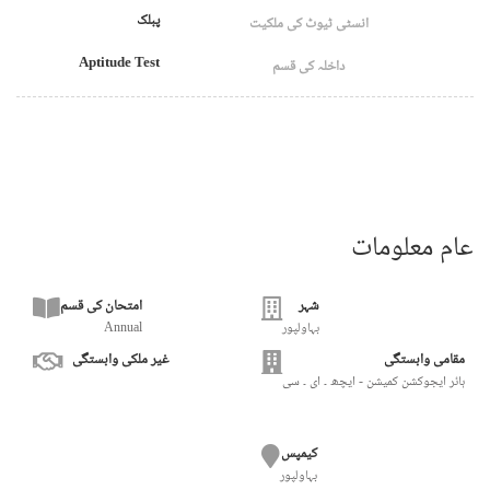
پبلک
انسٹی ٹیوٹ کی ملکیت
Aptitude Test
داخلہ کی قسم
عام معلومات
شہر
امتحان کی قسم
بہاولپور
Annual
مقامی وابستگی
غیر ملکی وابستگی
ہائر ایجوکشن کمیشن - ایچھ ۔ ای ۔ سی
کیمپس
بہاولپور