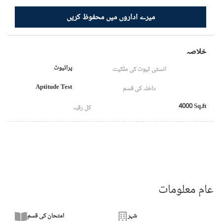
میرے اداروں میں محفوظ کریں
خلاصہ
پرائیوٹ
انسٹی ٹیوٹ کی ملکیت
Aptitude Test
داخلہ کی قسم
4000 Sq.ft
کل رقبہ
عام معلومات
شہر
امتحان کی قسم