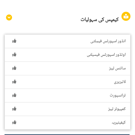
کیمپس کی سہولیات
انڈور اسپورٹس فیسِلٹی
اوٹڈور اسپورٹس فیسیلٹی
سائنس لیبز
لائبریری
ٹرانسپورٹ
کمپیوٹر لیبز
کیفیٹیریہ