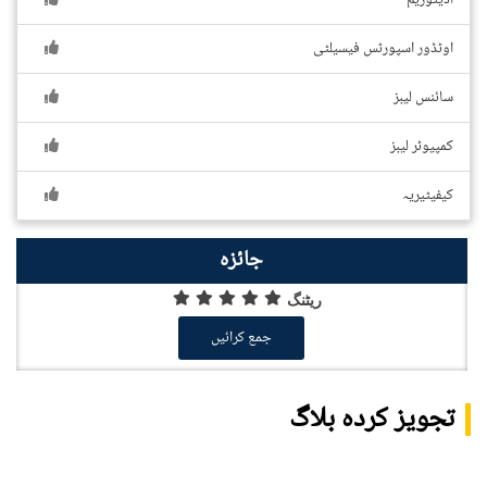
آڈیٹوریم
اوٹڈور اسپورٹس فیسیلٹی
سائنس لیبز
کمپیوٹر لیبز
کیفیٹیریہ
جائزہ
ریٹنگ
جمع کرائیں
تجویز کردہ بلاگ