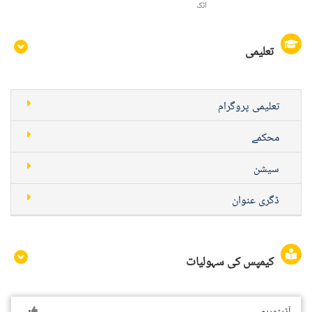
اٹک
تعلیمی
تعلیمی پروگرام
محکمے
سیشن
ڈگری عنوان
کیمپس کی سہولیات