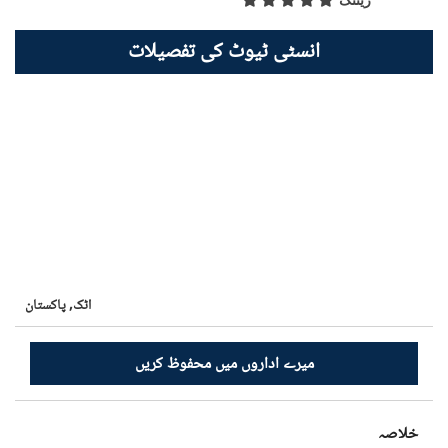
ریٹنگ
انسٹی ٹیوٹ کی تفصیلات
اٹک,
پاکستان
میرے اداروں میں محفوظ کریں
خلاصہ