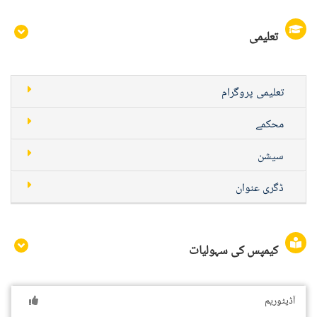
تعلیمی
تعلیمی پروگرام
محکمے
سیشن
ڈگری عنوان
کیمپس کی سہولیات
آڈیٹوریم