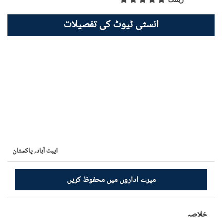
انسٹی ٹیوٹ کی تفصیلات
ایبٹ آباد,
پاکستان
میرے اداروں میں محفوظ کریں
خلاصہ