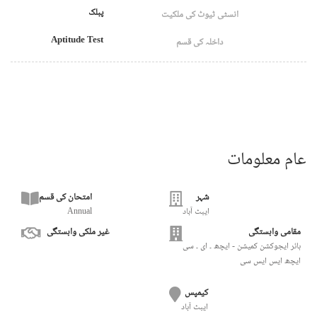
پبلک
انسٹی ٹیوٹ کی ملکیت
Aptitude Test
داخلہ کی قسم
عام معلومات
شہر
امتحان کی قسم
ایبٹ آباد
Annual
مقامی وابستگی
غیر ملکی وابستگی
ہائر ایجوکشن کمیشن - ایچھ ۔ ای ۔ سی
ایچھ ایس ایس سی
کیمپس
ایبٹ آباد