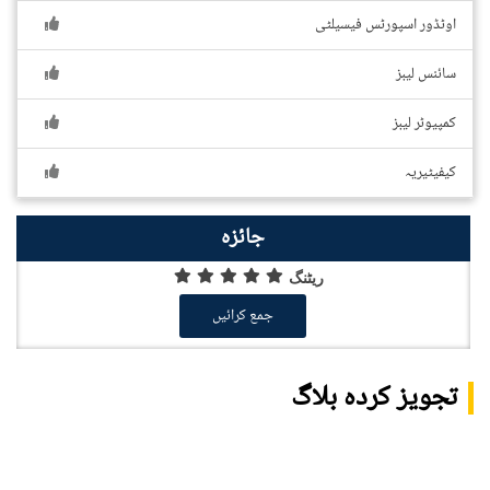
اوٹڈور اسپورٹس فیسیلٹی
سائنس لیبز
کمپیوٹر لیبز
کیفیٹیریہ
جائزہ
ریٹنگ
جمع کرائیں
تجویز کردہ بلاگ