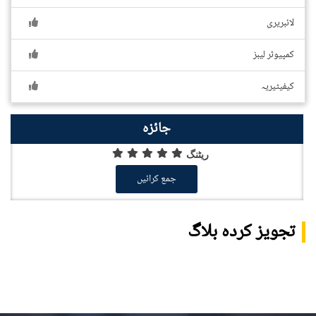
لائبریری
کمپیوٹر لیبز
کیفیٹیریہ
جائزہ
ریٹنگ
جمع کرائیں
تجویز کردہ بلاگ