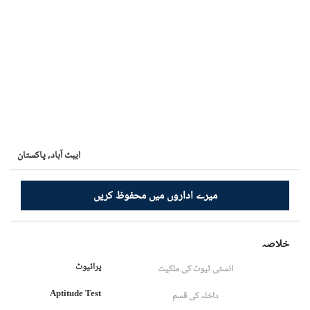
ایبٹ آباد,
پاکستان
میرے اداروں میں محفوظ کریں
خلاصہ
پرائیوٹ
انسٹی ٹیوٹ کی ملکیت
Aptitude Test
داخلہ کی قسم