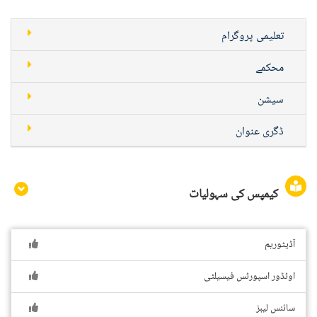
تعلیمی پروگرام
محکمے
سیشن
ڈگری عنوان
کیمپس کی سہولیات
آڈیٹوریم
اوٹڈور اسپورٹس فیسیلٹی
سائنس لیبز